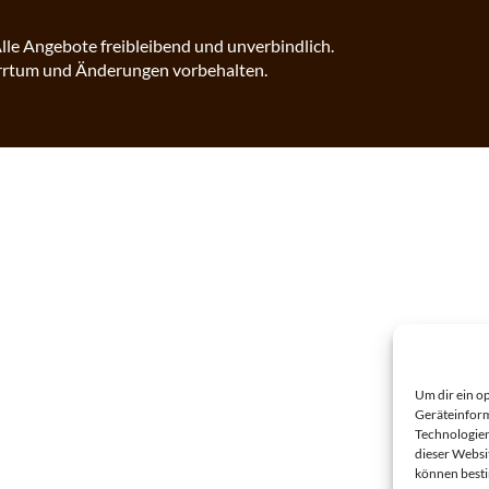
lle Angebote freibleibend und unverbindlich.
rrtum und Änderungen vorbehalten.
Um dir ein o
Geräteinform
Technologien
dieser Websi
können best