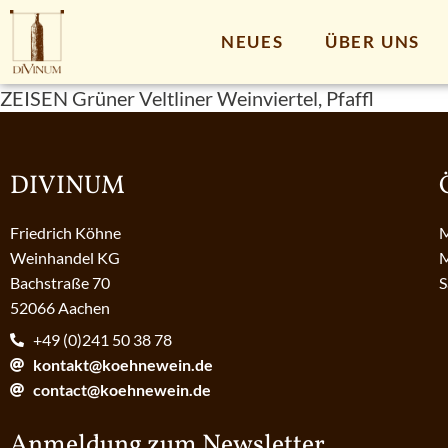
NEUES
ÜBER UNS
ZEISEN Grüner Veltliner Weinviertel, Pfaffl
DIVINUM
Friedrich Köhne
M
Weinhandel KG
M
Bachstraße 70
S
52066 Aachen
+49 (0)241 50 38 78
kontakt@koehnewein.de
contact@koehnewein.de
Anmeldung zum Newsletter