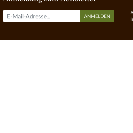
A
ANMELDEN
I