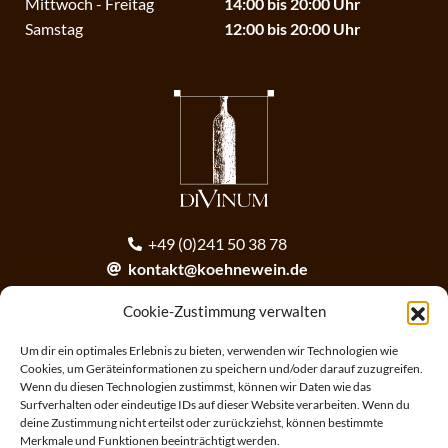
Mittwoch - Freitag
14:00 bis 20:00 Uhr
Samstag
12:00 bis 20:00 Uhr
+49 (0)241 50 38 78
kontakt@koehnewein.de
contact@koehnewein.de
Cookie-Zustimmung verwalten
Anmeldung zum Newsletter
Um dir ein optimales Erlebnis zu bieten, verwenden wir Technologien wie
Cookies, um Geräteinformationen zu speichern und/oder darauf zuzugreifen.
Wenn du diesen Technologien zustimmst, können wir Daten wie das
ANMELDEN
Surfverhalten oder eindeutige IDs auf dieser Website verarbeiten. Wenn du
deine Zustimmung nicht erteilst oder zurückziehst, können bestimmte
Merkmale und Funktionen beeinträchtigt werden.