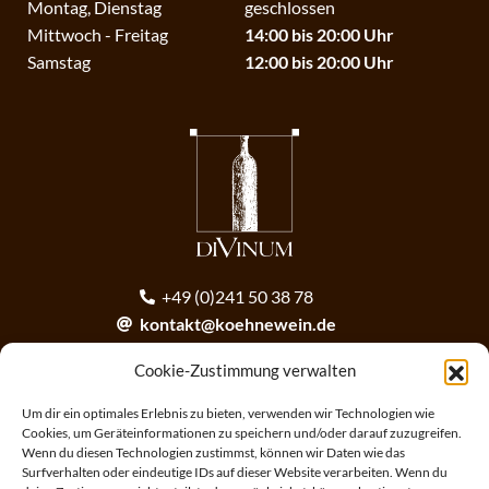
Montag, Dienstag
geschlossen
Mittwoch - Freitag
14:00 bis 20:00 Uhr
Samstag
12:00 bis 20:00 Uhr
+49 (0)241 50 38 78
kontakt@koehnewein.de
contact@koehnewein.de
Cookie-Zustimmung verwalten
Anmeldung zum Newsletter
Um dir ein optimales Erlebnis zu bieten, verwenden wir Technologien wie
Cookies, um Geräteinformationen zu speichern und/oder darauf zuzugreifen.
Wenn du diesen Technologien zustimmst, können wir Daten wie das
ANMELDEN
Surfverhalten oder eindeutige IDs auf dieser Website verarbeiten. Wenn du