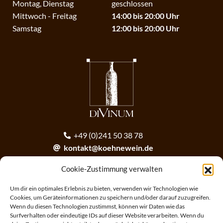
Montag, Dienstag
geschlossen
Mittwoch - Freitag
14:00 bis 20:00 Uhr
Samstag
12:00 bis 20:00 Uhr
+49 (0)241 50 38 78
kontakt@koehnewein.de
contact@koehnewein.de
Cookie-Zustimmung verwalten
Anmeldung zum Newsletter
Um dir ein optimales Erlebnis zu bieten, verwenden wir Technologien wie
Cookies, um Geräteinformationen zu speichern und/oder darauf zuzugreifen.
Wenn du diesen Technologien zustimmst, können wir Daten wie das
ANMELDEN
Surfverhalten oder eindeutige IDs auf dieser Website verarbeiten. Wenn du