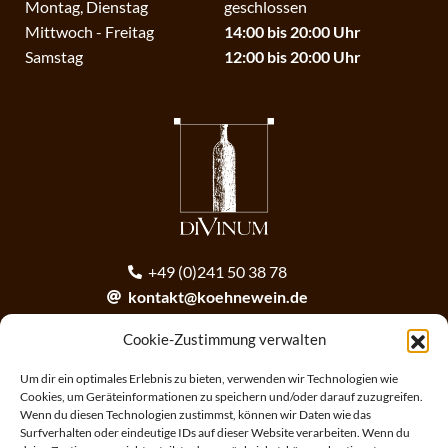
Montag, Dienstag
geschlossen
Mittwoch - Freitag
14:00 bis 20:00 Uhr
Samstag
12:00 bis 20:00 Uhr
+49 (0)241 50 38 78
kontakt@koehnewein.de
contact@koehnewein.de
Cookie-Zustimmung verwalten
Anmeldung zum Newsletter
Um dir ein optimales Erlebnis zu bieten, verwenden wir Technologien wie
Cookies, um Geräteinformationen zu speichern und/oder darauf zuzugreifen.
Wenn du diesen Technologien zustimmst, können wir Daten wie das
ANMELDEN
Surfverhalten oder eindeutige IDs auf dieser Website verarbeiten. Wenn du