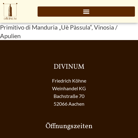
Primitivo di Manduria „Uè Pàssula“, Vinosia /
Apulien
DIVINUM
Friedrich Köhne
Weinhandel KG
Bachstraße 70
52066 Aachen
Öffnungszeiten