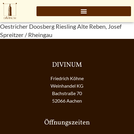
Oestricher Doosberg Riesling Alte Reben, Josef
Spreitzer / Rheingau
DIVINUM
Friedrich Köhne
Weinhandel KG
Bachstraße 70
52066 Aachen
Öffnungszeiten