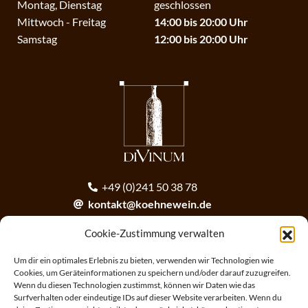
Montag, Dienstag
geschlossen
Mittwoch - Freitag
14:00 bis 20:00 Uhr
Samstag
12:00 bis 20:00 Uhr
+49 (0)241 50 38 78
kontakt@koehnewein.de
contact@koehnewein.de
Cookie-Zustimmung verwalten
Anmeldung zum Newsletter
Um dir ein optimales Erlebnis zu bieten, verwenden wir Technologien wie
Cookies, um Geräteinformationen zu speichern und/oder darauf zuzugreifen.
Wenn du diesen Technologien zustimmst, können wir Daten wie das
ANMELDEN
Surfverhalten oder eindeutige IDs auf dieser Website verarbeiten. Wenn du