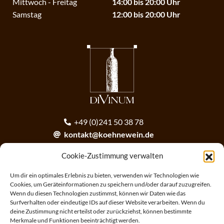
Mittwoch - Freitag
14:00 bis 20:00 Uhr
Samstag
12:00 bis 20:00 Uhr
+49 (0)241 50 38 78
kontakt@koehnewein.de
contact@koehnewein.de
Cookie-Zustimmung verwalten
Anmeldung zum Newsletter
Um dir ein optimales Erlebnis zu bieten, verwenden wir Technologien wie
Cookies, um Geräteinformationen zu speichern und/oder darauf zuzugreifen.
Wenn du diesen Technologien zustimmst, können wir Daten wie das
ANMELDEN
Surfverhalten oder eindeutige IDs auf dieser Website verarbeiten. Wenn du
deine Zustimmung nicht erteilst oder zurückziehst, können bestimmte
Merkmale und Funktionen beeinträchtigt werden.