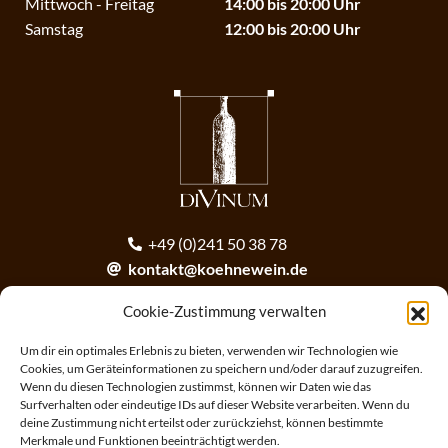
Mittwoch - Freitag
14:00 bis 20:00 Uhr
Samstag
12:00 bis 20:00 Uhr
+49 (0)241 50 38 78
kontakt@koehnewein.de
contact@koehnewein.de
Cookie-Zustimmung verwalten
Anmeldung zum Newsletter
Um dir ein optimales Erlebnis zu bieten, verwenden wir Technologien wie
Cookies, um Geräteinformationen zu speichern und/oder darauf zuzugreifen.
Wenn du diesen Technologien zustimmst, können wir Daten wie das
ANMELDEN
Surfverhalten oder eindeutige IDs auf dieser Website verarbeiten. Wenn du
deine Zustimmung nicht erteilst oder zurückziehst, können bestimmte
Merkmale und Funktionen beeinträchtigt werden.