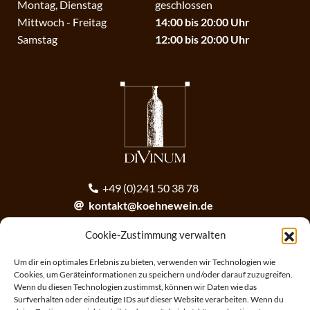
Montag, Dienstag
geschlossen
Mittwoch - Freitag
14:00 bis 20:00 Uhr
Samstag
12:00 bis 20:00 Uhr
+49 (0)241 50 38 78
kontakt@koehnewein.de
contact@koehnewein.de
Cookie-Zustimmung verwalten
Anmeldung zum Newsletter
Um dir ein optimales Erlebnis zu bieten, verwenden wir Technologien wie
Cookies, um Geräteinformationen zu speichern und/oder darauf zuzugreifen.
Wenn du diesen Technologien zustimmst, können wir Daten wie das
ANMELDEN
Surfverhalten oder eindeutige IDs auf dieser Website verarbeiten. Wenn du