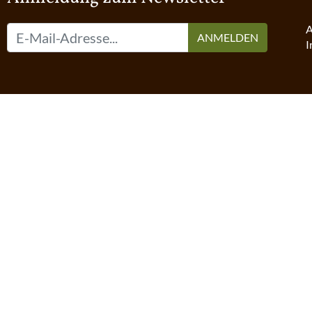
A
ANMELDEN
I