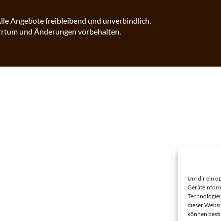
lle Angebote freibleibend und unverbindlich.
rrtum und Änderungen vorbehalten.
Um dir ein o
Geräteinform
Technologien
dieser Websi
können best