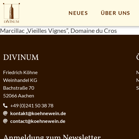
NEUES
ÜBER UNS
Marcillac „Vieilles Vignes“, Domaine du Cros
DIVINUM
Friedrich Köhne
M
Weinhandel KG
M
Bachstraße 70
S
52066 Aachen
+49 (0)241 50 38 78
kontakt@koehnewein.de
contact@koehnewein.de
Anmeldung zum Newsletter