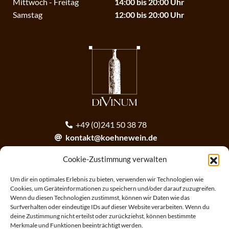
Mittwoch - Freitag
14:00 bis 20:00 Uhr
Samstag
12:00 bis 20:00 Uhr
+49 (0)241 50 38 78
kontakt@koehnewein.de
contact@koehnewein.de
Cookie-Zustimmung verwalten
Anmeldung zum Newsletter
Um dir ein optimales Erlebnis zu bieten, verwenden wir Technologien wie
Cookies, um Geräteinformationen zu speichern und/oder darauf zuzugreifen.
Wenn du diesen Technologien zustimmst, können wir Daten wie das
ANMELDEN
Surfverhalten oder eindeutige IDs auf dieser Website verarbeiten. Wenn du
deine Zustimmung nicht erteilst oder zurückziehst, können bestimmte
Merkmale und Funktionen beeinträchtigt werden.