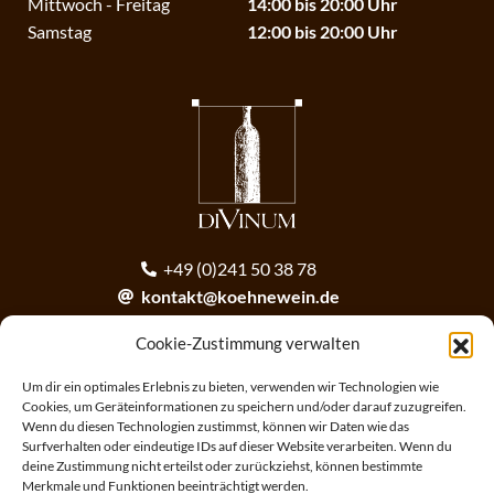
Mittwoch - Freitag
14:00 bis 20:00 Uhr
Samstag
12:00 bis 20:00 Uhr
+49 (0)241 50 38 78
kontakt@koehnewein.de
contact@koehnewein.de
Cookie-Zustimmung verwalten
Anmeldung zum Newsletter
Um dir ein optimales Erlebnis zu bieten, verwenden wir Technologien wie
Cookies, um Geräteinformationen zu speichern und/oder darauf zuzugreifen.
Wenn du diesen Technologien zustimmst, können wir Daten wie das
ANMELDEN
Surfverhalten oder eindeutige IDs auf dieser Website verarbeiten. Wenn du
deine Zustimmung nicht erteilst oder zurückziehst, können bestimmte
Merkmale und Funktionen beeinträchtigt werden.