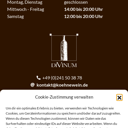
Montag, Dienstag
geschlossen
Mittwoch - Freitag
14:00 bis 20:00 Uhr
Samstag
12:00 bis 20:00 Uhr
+49 (0)241 50 38 78
kontakt@koehnewein.de
contact@koehnewein.de
Cookie-Zustimmung verwalten
Anmeldung zum Newsletter
Um dir ein optimales Erlebnis zu bieten, verwenden wir Technologien wie
Cookies, um Geräteinformationen zu speichern und/oder darauf zuzugreifen.
Wenn du diesen Technologien zustimmst, können wir Daten wie das
ANMELDEN
Surfverhalten oder eindeutige IDs auf dieser Website verarbeiten. Wenn du