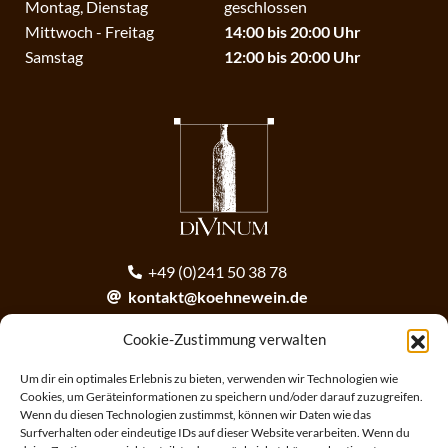
Montag, Dienstag
geschlossen
Mittwoch - Freitag
14:00 bis 20:00 Uhr
Samstag
12:00 bis 20:00 Uhr
+49 (0)241 50 38 78
kontakt@koehnewein.de
contact@koehnewein.de
Cookie-Zustimmung verwalten
Anmeldung zum Newsletter
Um dir ein optimales Erlebnis zu bieten, verwenden wir Technologien wie
Cookies, um Geräteinformationen zu speichern und/oder darauf zuzugreifen.
Wenn du diesen Technologien zustimmst, können wir Daten wie das
ANMELDEN
Surfverhalten oder eindeutige IDs auf dieser Website verarbeiten. Wenn du