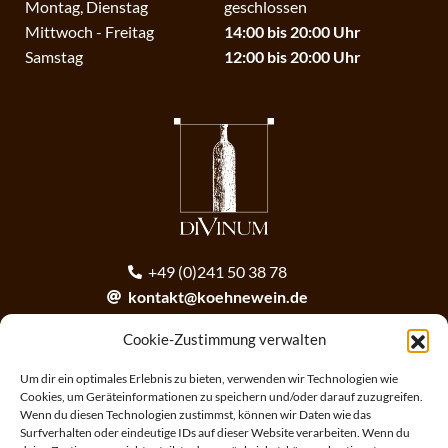
Montag, Dienstag
geschlossen
Mittwoch - Freitag
14:00 bis 20:00 Uhr
Samstag
12:00 bis 20:00 Uhr
+49 (0)241 50 38 78
kontakt@koehnewein.de
contact@koehnewein.de
Cookie-Zustimmung verwalten
Anmeldung zum Newsletter
Um dir ein optimales Erlebnis zu bieten, verwenden wir Technologien wie
Cookies, um Geräteinformationen zu speichern und/oder darauf zuzugreifen.
Wenn du diesen Technologien zustimmst, können wir Daten wie das
ANMELDEN
Surfverhalten oder eindeutige IDs auf dieser Website verarbeiten. Wenn du