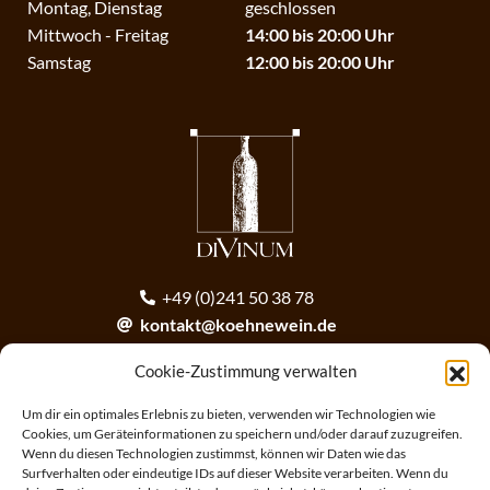
Montag, Dienstag
geschlossen
Mittwoch - Freitag
14:00 bis 20:00 Uhr
Samstag
12:00 bis 20:00 Uhr
+49 (0)241 50 38 78
kontakt@koehnewein.de
contact@koehnewein.de
Cookie-Zustimmung verwalten
Anmeldung zum Newsletter
Um dir ein optimales Erlebnis zu bieten, verwenden wir Technologien wie
Cookies, um Geräteinformationen zu speichern und/oder darauf zuzugreifen.
Wenn du diesen Technologien zustimmst, können wir Daten wie das
ANMELDEN
Surfverhalten oder eindeutige IDs auf dieser Website verarbeiten. Wenn du