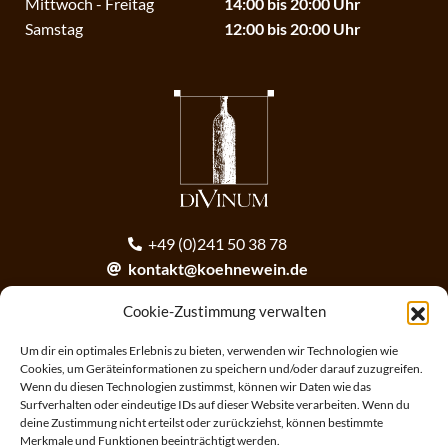
Mittwoch - Freitag
14:00 bis 20:00 Uhr
Samstag
12:00 bis 20:00 Uhr
+49 (0)241 50 38 78
kontakt@koehnewein.de
contact@koehnewein.de
Cookie-Zustimmung verwalten
Anmeldung zum Newsletter
Um dir ein optimales Erlebnis zu bieten, verwenden wir Technologien wie
Cookies, um Geräteinformationen zu speichern und/oder darauf zuzugreifen.
Wenn du diesen Technologien zustimmst, können wir Daten wie das
ANMELDEN
Surfverhalten oder eindeutige IDs auf dieser Website verarbeiten. Wenn du
deine Zustimmung nicht erteilst oder zurückziehst, können bestimmte
Merkmale und Funktionen beeinträchtigt werden.