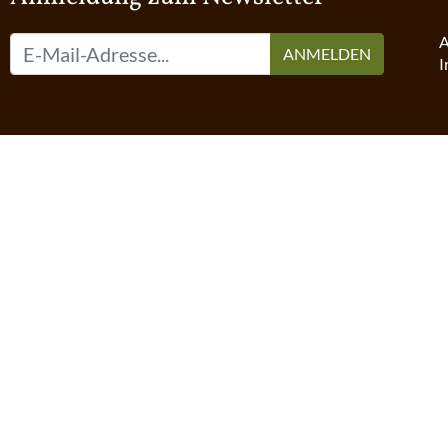
A
ANMELDEN
I