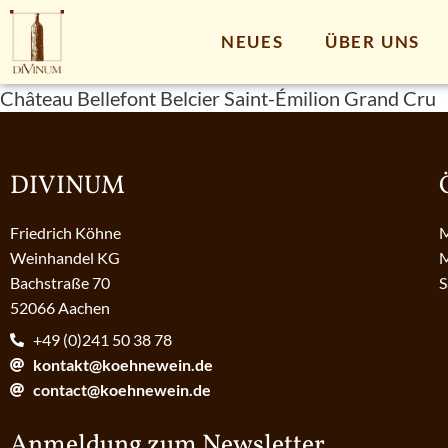
NEUES
ÜBER UNS
Château Bellefont Belcier Saint-Émilion Grand Cru
DIVINUM
Friedrich Köhne
M
Weinhandel KG
M
Bachstraße 70
S
52066 Aachen
+49 (0)241 50 38 78
kontakt@koehnewein.de
contact@koehnewein.de
Anmeldung zum Newsletter