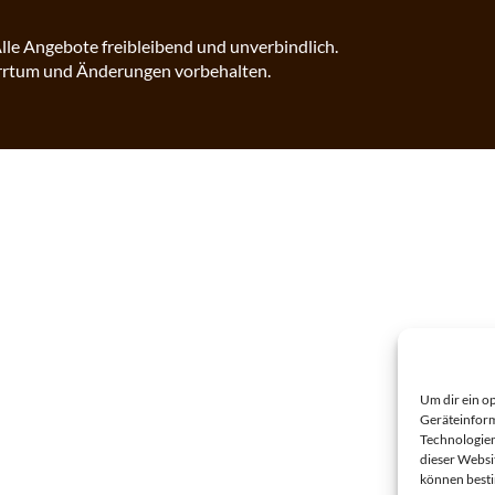
lle Angebote freibleibend und unverbindlich.
rrtum und Änderungen vorbehalten.
Um dir ein o
Geräteinform
Technologien
dieser Websi
können best