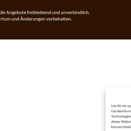
lle Angebote freibleibend und unverbindlich.
rrtum und Änderungen vorbehalten.
Um dir ein o
Geräteinform
Technologien
dieser Websi
können best