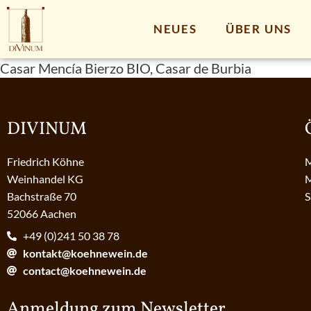
NEUES
ÜBER UNS
Casar Mencía Bierzo BIO, Casar de Burbia
DIVINUM
Friedrich Köhne
M
Weinhandel KG
M
Bachstraße 70
S
52066 Aachen
+49 (0)241 50 38 78
kontakt@koehnewein.de
contact@koehnewein.de
Anmeldung zum Newsletter