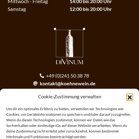
Mittwoch - Freitag
14:00 bis 20:00 Uhr
Samstag
12:00 bis 20:00 Uhr
+49 (0)241 50 38 78
kontakt@koehnewein.de
contact@koehnewein.de
Cookie-Zustimmung verwalten
Anmeldung zum Newsletter
Um dir ein optimales Erlebnis zu bieten, verwenden wir Technologien wie
Cookies, um Geräteinformationen zu speichern und/oder darauf zuzugreifen.
Wenn du diesen Technologien zustimmst, können wir Daten wie das
ANMELDEN
Surfverhalten oder eindeutige IDs auf dieser Website verarbeiten. Wenn du
deine Zustimmung nicht erteilst oder zurückziehst, können bestimmte
Merkmale und Funktionen beeinträchtigt werden.