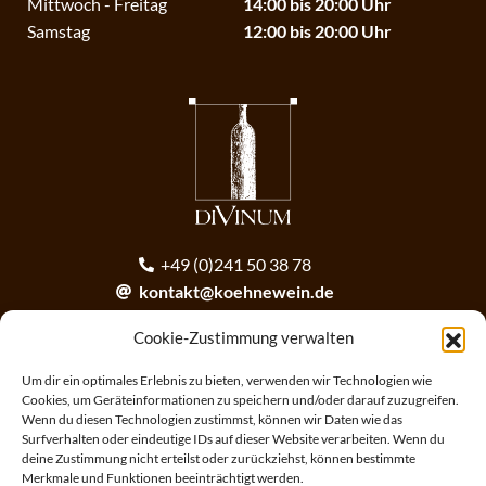
Mittwoch - Freitag
14:00 bis 20:00 Uhr
Samstag
12:00 bis 20:00 Uhr
+49 (0)241 50 38 78
kontakt@koehnewein.de
contact@koehnewein.de
Cookie-Zustimmung verwalten
Anmeldung zum Newsletter
Um dir ein optimales Erlebnis zu bieten, verwenden wir Technologien wie
Cookies, um Geräteinformationen zu speichern und/oder darauf zuzugreifen.
Wenn du diesen Technologien zustimmst, können wir Daten wie das
ANMELDEN
Surfverhalten oder eindeutige IDs auf dieser Website verarbeiten. Wenn du
deine Zustimmung nicht erteilst oder zurückziehst, können bestimmte
Merkmale und Funktionen beeinträchtigt werden.