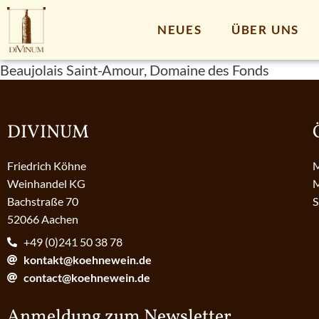
NEUES
ÜBER UNS
Beaujolais Saint-Amour, Domaine des Fonds
DIVINUM
Friedrich Köhne
M
Weinhandel KG
M
Bachstraße 70
S
52066 Aachen
+49 (0)241 50 38 78
kontakt@koehnewein.de
contact@koehnewein.de
Anmeldung zum Newsletter