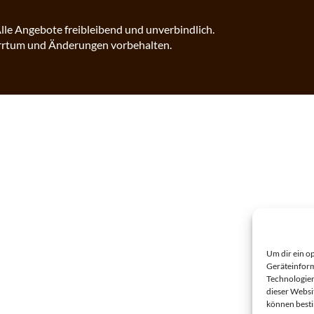
lle Angebote freibleibend und unverbindlich.
rrtum und Änderungen vorbehalten.
Um dir ein o
Geräteinform
Technologien
dieser Websi
können best