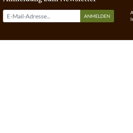
A
ANMELDEN
I