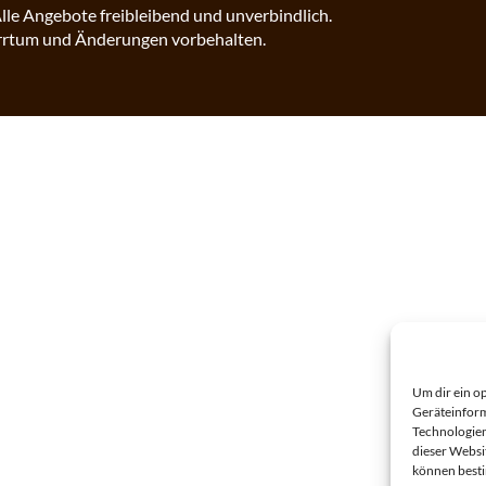
lle Angebote freibleibend und unverbindlich.
rrtum und Änderungen vorbehalten.
Um dir ein o
Geräteinform
Technologien
dieser Websi
können best