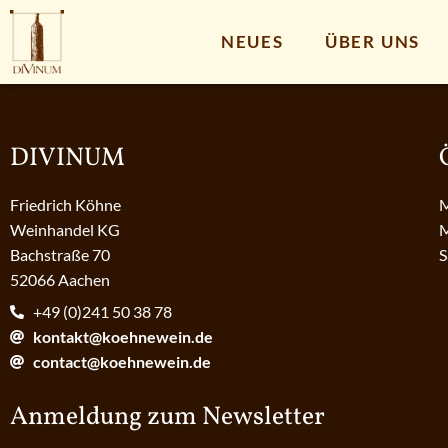
NEUES
ÜBER UNS
DIVINUM
Friedrich Köhne
M
Weinhandel KG
M
Bachstraße 70
S
52066 Aachen
+49 (0)241 50 38 78
kontakt@koehnewein.de
contact@koehnewein.de
Anmeldung zum Newsletter