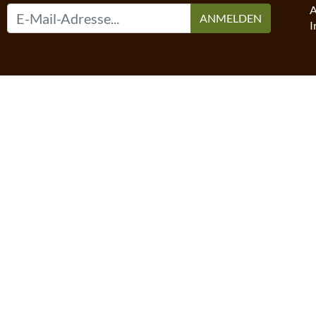
A
ANMELDEN
I