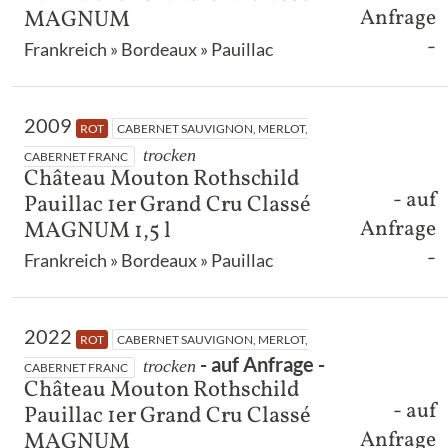
Anfrage
MAGNUM
-
Frankreich » Bordeaux » Pauillac
2009
ROT
CABERNET SAUVIGNON, MERLOT,
trocken
CABERNET FRANC
Château Mouton Rothschild
- auf
Pauillac 1er Grand Cru Classé
Anfrage
MAGNUM 1,5 l
-
Frankreich » Bordeaux » Pauillac
2022
ROT
CABERNET SAUVIGNON, MERLOT,
- auf Anfrage -
trocken
CABERNET FRANC
Château Mouton Rothschild
- auf
Pauillac 1er Grand Cru Classé
Anfrage
MAGNUM