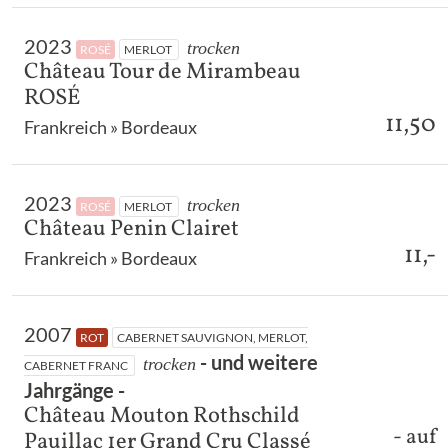
2023
trocken
ROSÉ
MERLOT
Château Tour de Mirambeau
ROSÉ
11,50
Frankreich » Bordeaux
2023
trocken
ROSÉ
MERLOT
Château Penin Clairet
11,-
Frankreich » Bordeaux
2007
ROT
CABERNET SAUVIGNON, MERLOT,
- und weitere
trocken
CABERNET FRANC
Jahrgänge -
Château Mouton Rothschild
- auf
Pauillac 1er Grand Cru Classé